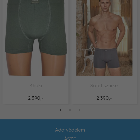
Khaki
Sötét szürke
2 390,-
2 390,-
Adatvédelem
ÁSZF