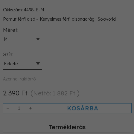
Cikkszám: 4498-B-M
Pamut férfi alsó – Kényelmes férfi alsónadrág | Soxworld
Méret
M
Szín
Fekete
Azonnal raktárról
2 390 Ft
Nettó: 1 882 Ft
KOSÁRBA
Termékleírás