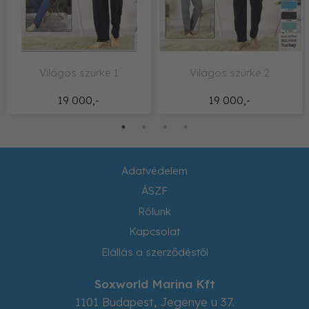
Világos szürke 1
Világos szürke 2
19 000,-
19 000,-
Adatvédelem
ÁSZF
Rólunk
Kapcsolat
Elállás a szerződéstől
Soxworld Marina Kft
1101
Budapest
,
Jegenye u 37.