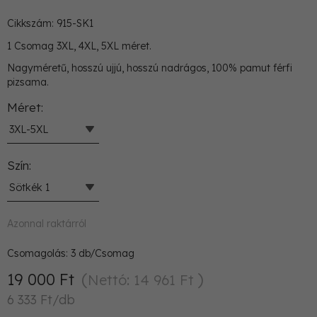
Cikkszám: 915-SK1
1 Csomag 3XL, 4XL, 5XL méret.
Nagyméretű, hosszú ujjú, hosszú nadrágos, 100% pamut férfi
pizsama.
Méret
3XL-5XL
Szín
Sötkék 1
Azonnal raktárról
Csomagolás:
3
db/Csomag
19 000 Ft
Nettó: 14 961 Ft
6 333 Ft/db