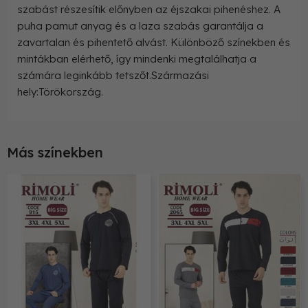
szabást részesítik előnyben az éjszakai pihenéshez. A
puha pamut anyag és a laza szabás garantálja a
zavartalan és pihentető alvást. Különböző színekben és
mintákban elérhető, így mindenki megtalálhatja a
számára leginkább tetszőt.Származási
hely:Törökország.
Más színekben