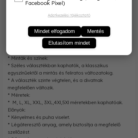
Facebook Pixel)
felső hosszú nadrággal.
* Kényelem:
Adatkezelési tájékoztató
* A pamut anyag puha és kellemes tapintású.
* A laza szabás biztosítja a szabad mozgást alvás
Mindet elfogadom
Mentés
közben.
Elutasítom mindet
* A légáteresztő anyag segít a test hőmérsékletének
szabályozásában.
* Minták és színek:
* Széles választékban kaphatók, a klasszikus
egyszínűektől a mintás és feliratos változatokig.
* A választék szinte végtelen, és a divatnak
megfelelően változik.
* Méretek:
* M, L, XL, XXL, 3XL,4Xl,5Xl méretekben kaphatóak.
Előnyök:
* Kényelmes és puha viselet.
* Légáteresztő anyag, amely biztosítja a megfelelő
szellőzést.