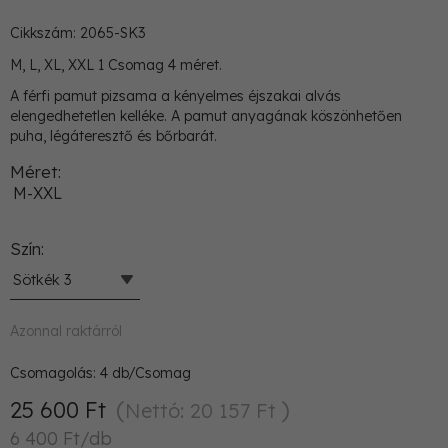
Cikkszám: 2065-SK3
M, L, XL, XXL 1 Csomag 4 méret.
A férfi pamut pizsama a kényelmes éjszakai alvás
elengedhetetlen kelléke. A pamut anyagának köszönhetően
puha, légáteresztő és bőrbarát.
Méret
M-XXL
Szín
Sötkék 3
Azonnal raktárról
Csomagolás:
4
db/Csomag
25 600 Ft
Nettó: 20 157 Ft
6 400 Ft/db