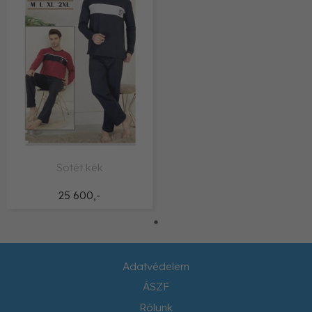
Sötét kék
25 600,-
Adatvédelem
ÁSZF
Rólunk