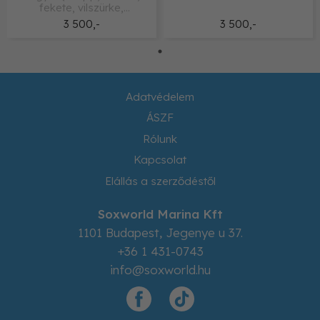
fekete, vilszürke,
sötszürke)
3 500,-
3 500,-
Adatvédelem
ÁSZF
Rólunk
Kapcsolat
Elállás a szerződéstől
Soxworld Marina Kft
1101
Budapest
,
Jegenye u 37.
+36 1 431-0743
info@soxworld.hu