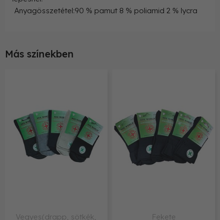
Anyagösszetétel:90 % pamut 8 % poliamid 2 % lycra
Más színekben
Vegyes(drapp, sötkék,
Fekete