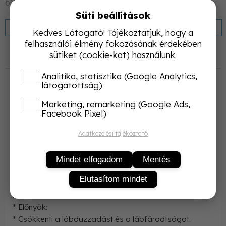
600 Ft/db
Süti beállítások
KOSÁRBA
Kedves Látogató! Tájékoztatjuk, hogy a
felhasználói élmény fokozásának érdekében
sütiket (cookie-kat) használunk.
Termékleírás
Analitika, statisztika (Google Analytics,
látogatottság)
A 100% pamut, bordás, gumi nélküli gyógyzokni:
Tulajdonságok:
Marketing, remarketing (Google Ads,
* Anyag: 100% fésült pamut, amely puha, légáteresztő
Facebook Pixel)
és kényelmes viseletet biztosít.
Adatkezelési tájékoztató
* Kialakítás:
* Gumi nélküli kialakítás, amely nem szorítja el a lábat,
így ideális választás érzékeny bőrűeknek,
Mindet elfogadom
Mentés
cukorbetegeknek, visszeres vagy ödémás lábúaknak.
Elutasítom mindet
* Bordás kötés, amely enyhe tartást biztosít a
lábszárnak.
* Előnyök:
* Csökkenti a lábduzzadást és a lábfáradtságot.