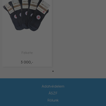
Fekete
3 000,-
Adatvédelem
ÁSZF
Rólunk