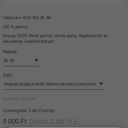
Cikkszám: 4137-BG-35-38
100 % pamut
Anyag: 100% fésült pamut, amely puha, légáteresztő és
kényelmes viseletet biztosít.
Méret
35-38
Szín
Vegyes(drapp,sötkék,fekete,vilszürke,sötszürke)
Azonnal raktárról
Csomagolás:
5
db/Csomag
3 000 Ft
Nettó: 2 362 Ft