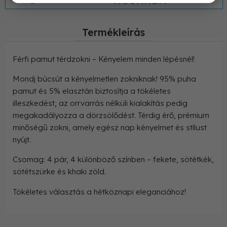
KOSÁRBA
Termékleírás
Férfi pamut térdzokni – Kényelem minden lépésnél!
Mondj búcsút a kényelmetlen zokniknak! 95% puha
pamut és 5% elasztán biztosítja a tökéletes
illeszkedést, az orrvarrás nélküli kialakítás pedig
megakadályozza a dörzsölődést. Térdig érő, prémium
minőségű zokni, amely egész nap kényelmet és stílust
nyújt.
Csomag: 4 pár, 4 különböző színben – fekete, sötétkék,
sötétszürke és khaki zöld.
Tökéletes választás a hétköznapi eleganciához!