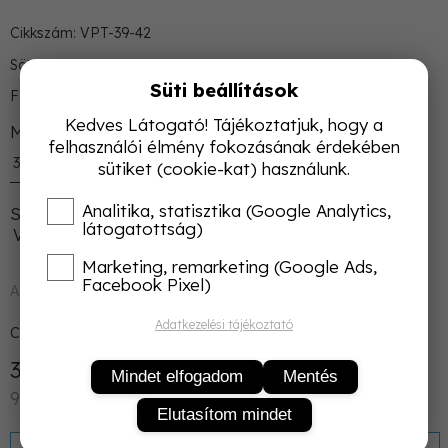
Cikkszám: VPT-39-42
Söt.kék, söt.szürke, fekete, khaki zöld
Süti beállítások
Férfi pamut térdzokni 4 színben
Kedves Látogató! Tájékoztatjuk, hogy a
Méret
felhasználói élmény fokozásának érdekében
39-42
sütiket (cookie-kat) használunk.
Analitika, statisztika (Google Analytics,
Szín
látogatottság)
Vegyes 4 szín
Marketing, remarketing (Google Ads,
Facebook Pixel)
Azonnal raktárról
Adatkezelési tájékoztató
Csomagolás:
4
db/Csomag
3 960 Ft
Nettó: 3 118 Ft
Mindet elfogadom
Mentés
990 Ft/db
Elutasítom mindet