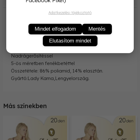
Facebook Pixel)
Termékleírás
Adatkezelési tájékoztató
Női harisnyanadrág
20 denes (vékony)
Mindet elfogadom
Mentés
Lycrás
Elutasítom mindet
Orrerősítéssel
Lépésbetéttel
Nadrágerősítéssel
5-ös méretben fenékbetéttel
Összetétele: 86% poliamid, 14% elasztán.
Gyártó:Lady Kama,Lengyelország.
Más színekben