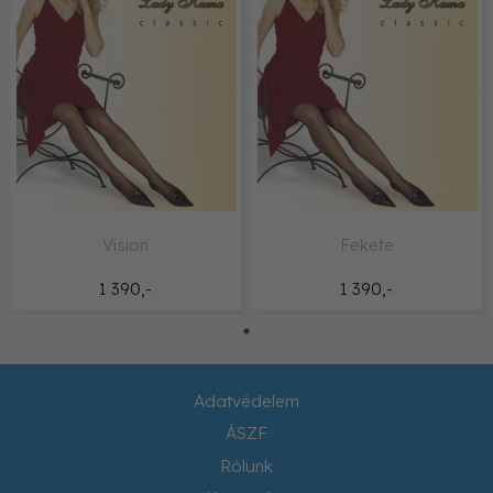
Vision
Fekete
1 390,-
1 390,-
Adatvédelem
ÁSZF
Rólunk