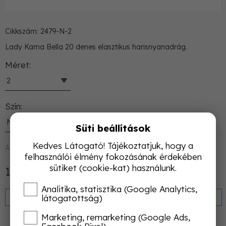
Cikkszám: 2479-N-2
Lady Kama Bella 20 denes elasztikus harisnyanadrág.
Méret
2
Szín
Natural
Süti beállítások
Kedves Látogató! Tájékoztatjuk, hogy a
Azonnal raktárról
felhasználói élmény fokozásának érdekében
sütiket (cookie-kat) használunk.
1 390 Ft
Nettó: 1 094 Ft
Analitika, statisztika (Google Analytics,
KOSÁRBA
látogatottság)
Marketing, remarketing (Google Ads,