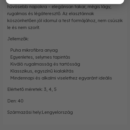
hűvösebb napokra – elegánsan takar, mégis lágy,
rugalmas és légáteresztő. Az elasztánnak
köszönhetően jól idomul a test formájához, nem csúszik
le és nem szorít.
Jellemzők:
Puha mikrofibra anyag
Egyenletes, selymes tapintás
Kiváló rugalmasság és tartósság
Klasszikus, egyszínű kialakítás
Mindennapi és alkalmi viselethez egyaránt ideális
Elérhető méretek: 3, 4, 5
Den: 40
Származási hely:Lengyelország