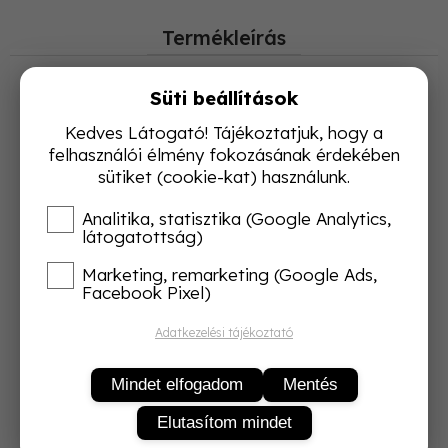
Termékleírás
Süti beállítások
Lady Kama 40 den mikrofibra harisnyanadrág
Kedves Látogató! Tájékoztatjuk, hogy a
felhasználói élmény fokozásának érdekében
Klasszikus elegancia és kényelmes viselet minden
sütiket (cookie-kat) használunk.
napra.
Analitika, statisztika (Google Analytics,
A Lady Kama 40 den mikrofibra harisnyanadrág kiváló
látogatottság)
minőségű, puha tapintású anyagból készült, amely
Marketing, remarketing (Google Ads,
tökéletesen illeszkedik a lábhoz és kellemes viseletet
Facebook Pixel)
biztosít egész nap.
Adatkezelési tájékoztató
Anyagösszetétel:
88% poliamid
Mindet elfogadom
Mentés
12% elasztán
Elutasítom mindet
A 40 denes vastagság tökéletes választás a