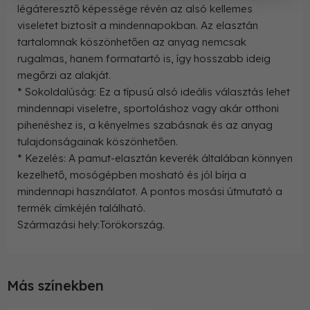
légáteresztő képessége révén az alsó kellemes
viseletet biztosít a mindennapokban. Az elasztán
tartalomnak köszönhetően az anyag nemcsak
rugalmas, hanem formatartó is, így hosszabb ideig
megőrzi az alakját.
* Sokoldalúság: Ez a típusú alsó ideális választás lehet
mindennapi viseletre, sportoláshoz vagy akár otthoni
pihenéshez is, a kényelmes szabásnak és az anyag
tulajdonságainak köszönhetően.
* Kezelés: A pamut-elasztán keverék általában könnyen
kezelhető, mosógépben mosható és jól bírja a
mindennapi használatot. A pontos mosási útmutató a
termék címkéjén található.
Származási hely:Törökország.
Más színekben