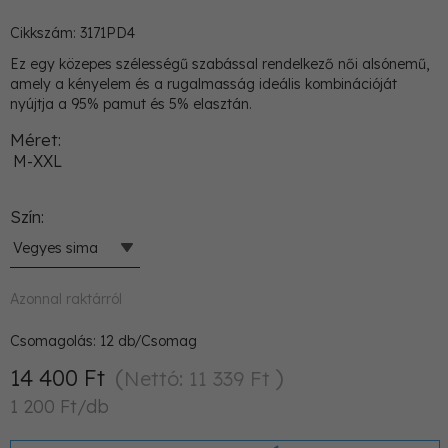
Cikkszám: 3171PD4
Ez egy közepes szélességű szabással rendelkező női alsónemű,
amely a kényelem és a rugalmasság ideális kombinációját
nyújtja a 95% pamut és 5% elasztán.
Méret
M-XXL
Szín
Vegyes sima
Azonnal raktárról
Csomagolás:
12
db/Csomag
14 400 Ft
Nettó: 11 339 Ft
1 200 Ft/db