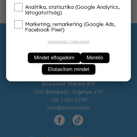
Analitika, statisztika (Google Analytics,
látogatottság)
Marketing, remarketing (Google Ads,
Facebook Pixel)
Adatvédelem
Adatkezelési tájékoztató
ÁSZF
Rólunk
Mindet elfogadom
Mentés
Kapcsolat
Elutasítom mindet
Elállás a szerződéstől
Soxworld Marina Kft
1101
Budapest
,
Jegenye u 37.
+36 1 431-0743
info@soxworld.hu