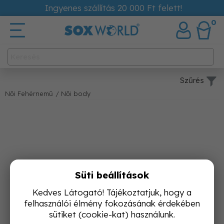
Ingyenes szállítás 20 000 Ft felett!
0
Szűrés
Női Fehérnemű
/ Női body
Süti beállítások
Kedves Látogató! Tájékoztatjuk, hogy a
felhasználói élmény fokozásának érdekében
sütiket (cookie-kat) használunk.