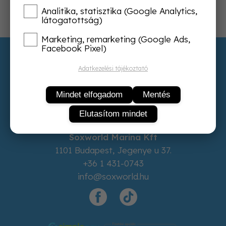
Analitika, statisztika (Google Analytics,
látogatottság)
Marketing, remarketing (Google Ads,
Facebook Pixel)
Adatvédelem
ÁSZF
Adatkezelési tájékoztató
Rólunk
Mindet elfogadom
Mentés
Kapcsolat
Elállás a szerződéstől
Elutasítom mindet
Soxworld Marina Kft
1101
Budapest
,
Jegenye u 37.
+36 1 431-0743
info@soxworld.hu