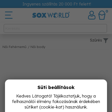
Ingyenes szállítás 20 000 Ft felett!
0
Szűrés
Női Fehérnemű
/ Női body
Süti beállítások
Kedves Látogató! Tájékoztatjuk, hogy a
felhasználói élmény fokozásának érdekében
sütiket (cookie-kat) használunk.