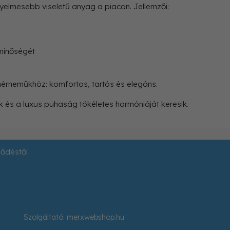
elmesebb viseletű anyag a piacon. Jellemzői:
 minőségét
érneműkhöz: komfortos, tartós és elegáns.
 és a luxus puhaság tökéletes harmóniáját keresik.
ződéstől
Szolgáltató:
merxwebshop.hu