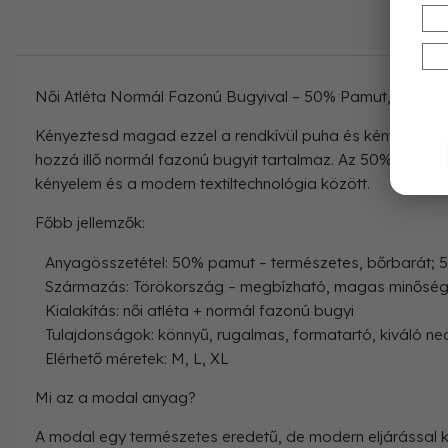
Női Atléta Normál Fazonú Bugyival – 50% Pamut, 50% Mo
Kényeztesd magad ezzel a rendkívül puha és kényelmes n
hozzá illő normál fazonú bugyit tartalmaz. Az 50% pamut
kényelem és a modern textiltechnológia között.
Főbb jellemzők:
Anyagösszetétel: 50% pamut – természetes, bőrbarát; 5
Származás: Törökország – megbízható, magas minőség
Kialakítás: női atléta + normál fazonú bugyi
Tulajdonságok: könnyű, rugalmas, formatartó, kiváló n
Elérhető méretek: M, L, XL
Mi az a modal anyag?
A modal egy természetes eredetű, de modern eljárással kész