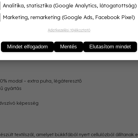
Analitika, statisztika (Google Analytics, látogatottság)
Termékleírás
Marketing, remarketing (Google Ads, Facebook Pixel)
dal – Kiváló Minőség, Törökországból
Adatkezelési tájékoztató
ői fehérnemű szettel, amely egy prémium minőségű atlétát és 
Mindet elfogadom
Mentés
Elutasítom mindet
 és 50% modal összetétel tökéletes egyensúlyt teremt a termé
0% modal – extra puha, légáteresztő
ű gyártás
edvszívó képesség
ült textilszál, amelyet bükkfából nyert cellulózból állítanak e