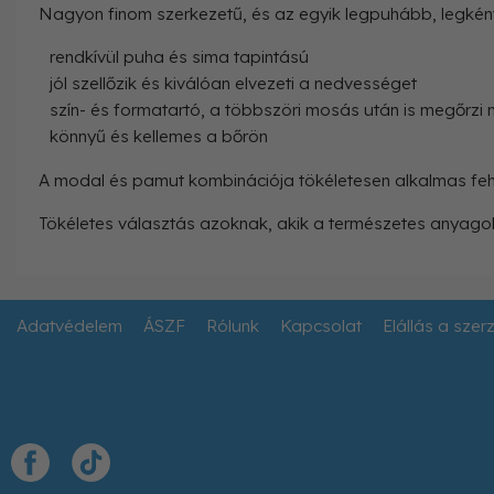
Nagyon finom szerkezetű, és az egyik legpuhább, legkény
rendkívül puha és sima tapintású
jól szellőzik és kiválóan elvezeti a nedvességet
szín- és formatartó, a többszöri mosás után is megőrzi
könnyű és kellemes a bőrön
A modal és pamut kombinációja tökéletesen alkalmas feh
Tökéletes választás azoknak, akik a természetes anyagok
Adatvédelem
ÁSZF
Rólunk
Kapcsolat
Elállás a szer