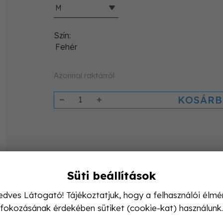
M
Szín
Fehér
Azonnal raktárról
KOSÁRB
Süti beállítások
edves Látogató! Tájékoztatjuk, hogy a felhasználói élmé
fokozásának érdekében sütiket (cookie-kat) használunk.