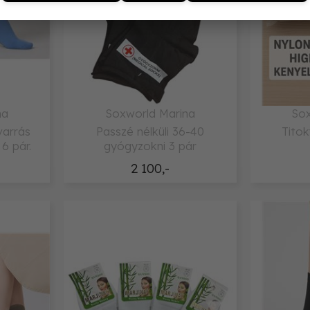
na
Soxworld Marina
Sox
varrás
Passzé nélküli 36-40
Titok
 6 pár.
gyógyzokni 3 pár
2 100,-