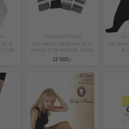
na
Soxworld Marina
Sox
i 90 %
Női mintás térdzokni 90 %
Női térd
n 3 pár
pamut 10 % elasztán 12 pár
% e
12 000,-