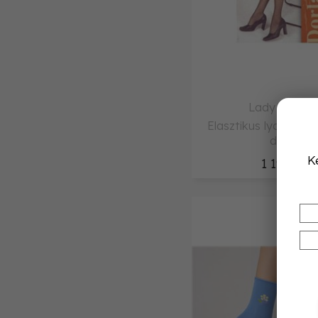
Lady Kama
Elasztikus lycrás tér
den
K
1 190,-