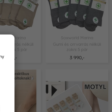
world Marina
Soxworld Marina
 orrvarrás nélküli
Gumi és orrvarrás nélküli
ut zokni 5 pár
zokni 5 pár
ny
3 990,-
3 990,-