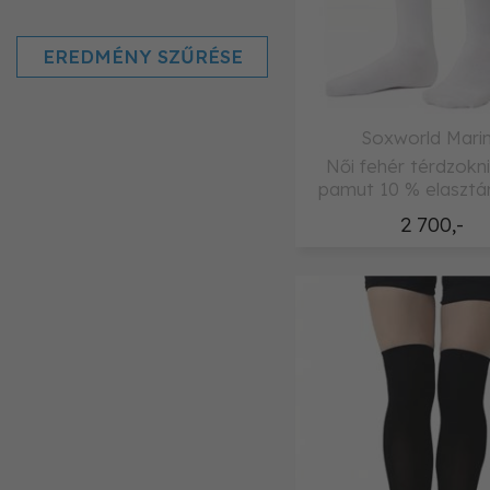
EREDMÉNY SZŰRÉSE
Soxworld Mari
Női fehér térdzokn
pamut 10 % elasztá
2 700,-