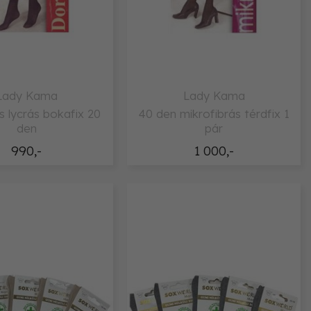
Lady Kama
Lady Kama
us lycrás bokafix 20
40 den mikrofibrás térdfix 1
den
pár
990,-
1 000,-