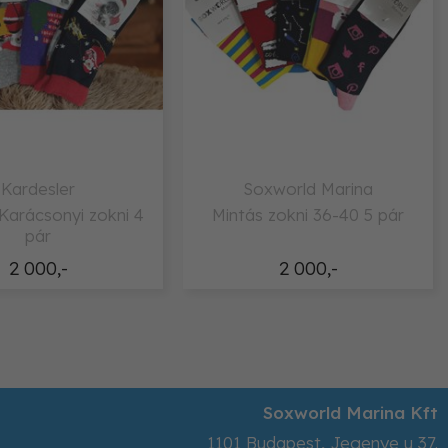
Kardesler
Soxworld Marina
 Karácsonyi zokni 4
Mintás zokni 36-40 5 pár
pár
2 000,-
2 000,-
Soxworld Marina Kft
1101
Budapest
,
Jegenye u 37.