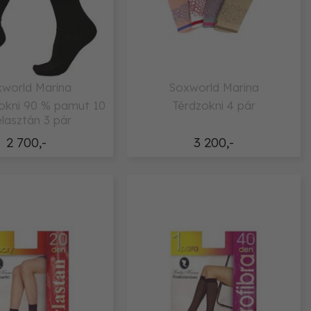
world Marina
Soxworld Marina
zokni 90 % pamut 10
Térdzokni 4 pár
lasztán 3 pár
2 700,-
3 200,-