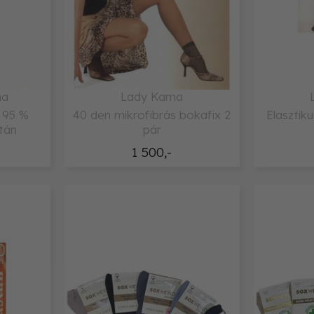
na
Lady Kama
 95 %
40 den mikrofibrás bokafix 2
Elasztik
tán
pár
1 500,-