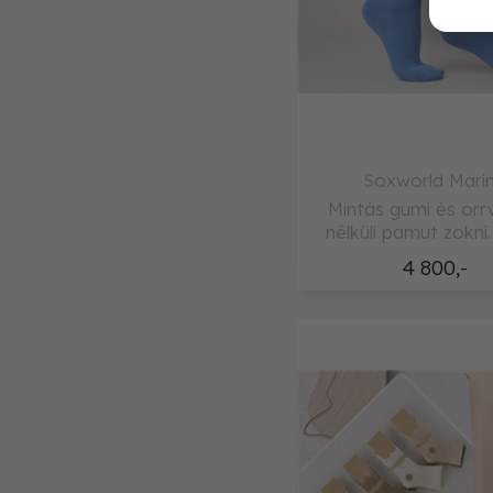
Soxworld Mari
Mintás gumi és orr
nélküli pamut zokni.
4 800,-