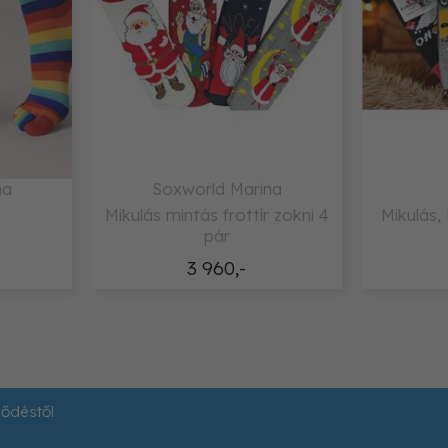
na
Soxworld Marina
r
Mikulás mintás frottír zokni 4
Mikulás,
pár
3 960,-
ződéstől