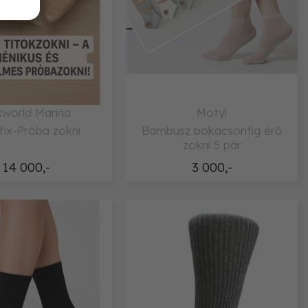
world Marina
Motyl
fix-Próba zokni
Bambusz bokacsontig érő
zokni 5 pár
14 000,-
3 000,-