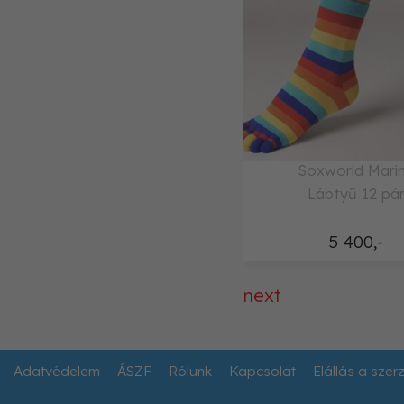
Soxworld Mari
Lábtyű 12 pá
5 400,-
next
Adatvédelem
ÁSZF
Rólunk
Kapcsolat
Elállás a szer