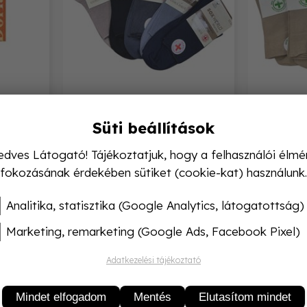
Soxworld Marina
Sox
dfix 20
Bordás pamut gumi nélküli
Gumi és
Süti beállítások
zokni 5 pár
pam
edves Látogató! Tájékoztatjuk, hogy a felhasználói élmé
3 000,-
fokozásának érdekében sütiket (cookie-kat) használunk.
Analitika, statisztika (Google Analytics, látogatottság)
Marketing, remarketing (Google Ads, Facebook Pixel)
Adatkezelési tájékoztató
Mindet elfogadom
Mentés
Elutasítom mindet