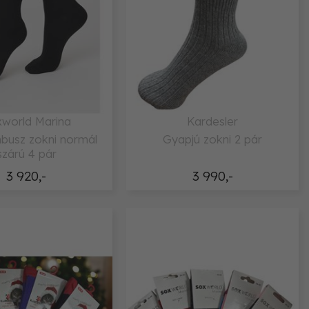
world Marina
Kardesler
busz zokni normál
Gyapjú zokni 2 pár
szárú 4 pár
3 920,-
3 990,-