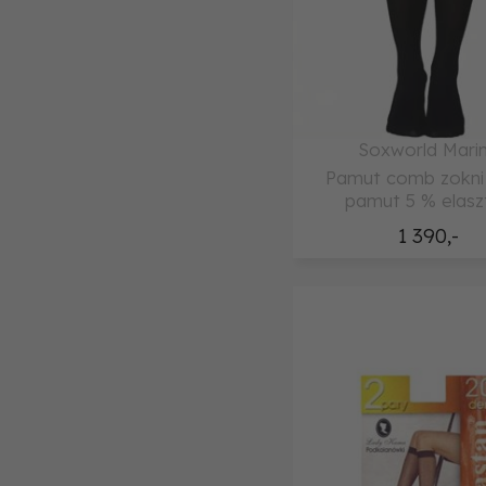
Soxworld Mari
Pamut comb zokni
pamut 5 % elasz
1 390,-