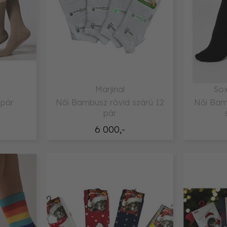
Marjinal
Sox
 pár
Női Bambusz rövid szárú 12
Női Bam
pár
6 000,-