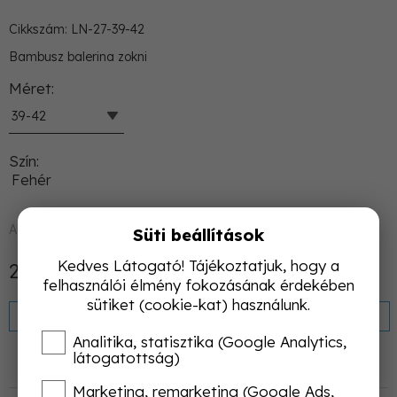
Cikkszám: LN-27-39-42
Bambusz balerina zokni
Méret
39-42
Szín
Fehér
Azonnal raktárról
Süti beállítások
Kedves Látogató! Tájékoztatjuk, hogy a
2 500 Ft
Nettó: 1 969 Ft
felhasználói élmény fokozásának érdekében
sütiket (cookie-kat) használunk.
KOSÁRBA
Analitika, statisztika (Google Analytics,
látogatottság)
Termékleírás
Marketing, remarketing (Google Ads,