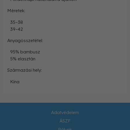
Méretek:
35–38
39–42
Anyagösszetétel:
95% bambusz
5% elasztán
Származási hely:
Kína
Adatvédelem
ÁSZF
Rólunk