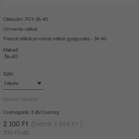
Cikkszám: PGY-36-40
Orrvarrás nélküli
Passzé nélküli,orrvarrás nélküli gyógyzokni - 36-40
Méret
36-40
Szín
Fekete
Azonnal raktárról
Csomagolás:
3
db/Csomag
2 100 Ft
Nettó: 1 654 Ft
700 Ft/db