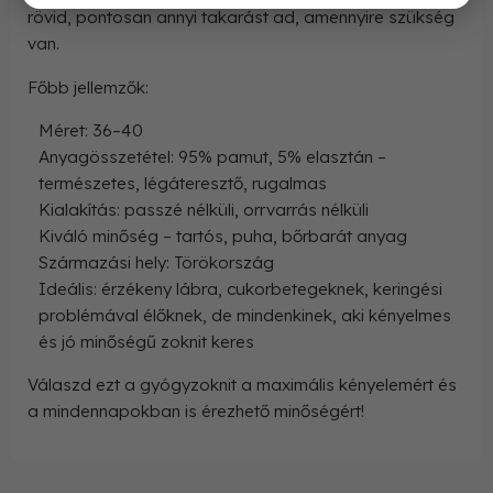
rövid, pontosan annyi takarást ad, amennyire szükség
van.
Főbb jellemzők:
Méret: 36–40
Anyagösszetétel: 95% pamut, 5% elasztán –
természetes, légáteresztő, rugalmas
Kialakítás: passzé nélküli, orrvarrás nélküli
Kiváló minőség – tartós, puha, bőrbarát anyag
Származási hely: Törökország
Ideális: érzékeny lábra, cukorbetegeknek, keringési
problémával élőknek, de mindenkinek, aki kényelmes
és jó minőségű zoknit keres
Válaszd ezt a gyógyzoknit a maximális kényelemért és
a mindennapokban is érezhető minőségért!