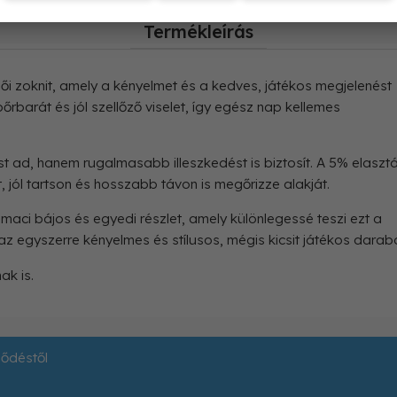
Termékleírás
i zoknit, amely a kényelmet és a kedves, játékos megjelenést
barát és jól szellőző viselet, így egész nap kellemes
 ad, hanem rugalmasabb illeszkedést is biztosít. A 5% elaszt
 jól tartson és hosszabb távon is megőrizze alakját.
 maci bájos és egyedi részlet, amely különlegessé teszi ezt a
az egyszerre kényelmes és stílusos, mégis kicsit játékos darab
ak is.
ződéstől