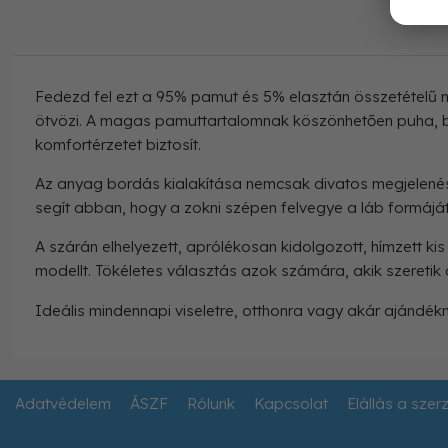
Fedezd fel ezt a 95% pamut és 5% elasztán összetételű nő
ötvözi. A magas pamuttartalomnak köszönhetően puha, bőr
komfortérzetet biztosít.
Az anyag bordás kialakítása nemcsak divatos megjelenést
segít abban, hogy a zokni szépen felvegye a láb formáját,
A szárán elhelyezett, aprólékosan kidolgozott, hímzett kis
modellt. Tökéletes választás azok számára, akik szeretik 
Ideális mindennapi viseletre, otthonra vagy akár ajándékn
Adatvédelem
ÁSZF
Rólunk
Kapcsolat
Elállás a szer