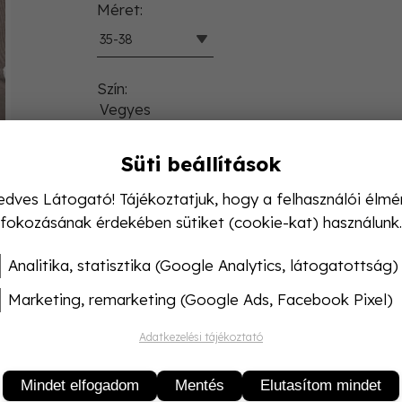
Méret
35-38
Szín
Vegyes
Süti beállítások
Azonnal raktárról
edves Látogató! Tájékoztatjuk, hogy a felhasználói élmé
Csomagolás:
5
db/Csomag
fokozásának érdekében sütiket (cookie-kat) használunk.
KOSÁRB
Analitika, statisztika (Google Analytics, látogatottság)
Marketing, remarketing (Google Ads, Facebook Pixel)
Adatkezelési tájékoztató
Mindet elfogadom
Mentés
Elutasítom mindet