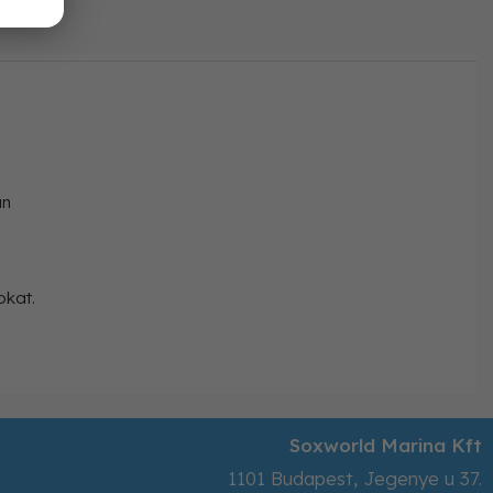
án
okat.
Soxworld Marina Kft
1101
Budapest
,
Jegenye u 37.