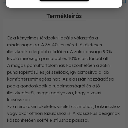
Termékleírás
Ez a kényelmes térdzokni ideális választás a
mindennapokra. A 36-40-es méret tökéletesen
illeszkedik a legtöbb női lábra. A zokni anyaga 90%
kiváló minőségű pamutból és 10% elasztánból áll.
A magas pamuttartalomnak köszönhetően a zokni
puha tapintású és jól szellőzik, így biztosítva a láb
komfortérzetét egész nap. Az elasztán hozzáadása
pedig gondoskodik a rugalmasságról és a jó
illeszkedésről, megakadályozva, hogy a zokni
lecsússzon.
Ez a térdzokni tökéletes viselet csizmához, bakancshoz
vagy akár otthoni lazuláshoz is. A klasszikus designnak
köszönhetően sokféle stílushoz passzol.