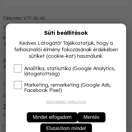
Cikkszám: VTF-36-40
Ez a kényelmes térdzokni ideális választás a mindennapokra.
Süti beállítások
Méret
Kedves Látogató! Tájékoztatjuk, hogy a
36-40
felhasználói élmény fokozásának érdekében
sütiket (cookie-kat) használunk.
Szín
Fehér
Analitika, statisztika (Google Analytics,
látogatottság)
Azonnal raktárról
Marketing, remarketing (Google Ads,
Facebook Pixel)
Csomagolás:
3
db/Csomag
Adatkezelési tájékoztató
2 700 Ft
Nettó: 2 126 Ft
900 Ft/db
Mindet elfogadom
Mentés
Elutasítom mindet
KOSÁRBA