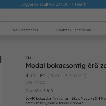
Ingyenes szállítás 20 000 Ft felett!
Női Fehérnemű
Gyermek Fehérnemű
ZN
Modal bokacsontig érő zo
4 750 Ft
Nettó: 3 740 Ft
792 Ft/db
Cikkszám: 218-B
36–40 bokazokni (orrvarrás nélküli, Modal) Z&N Mo
prémium kényelem a mindennapokra.