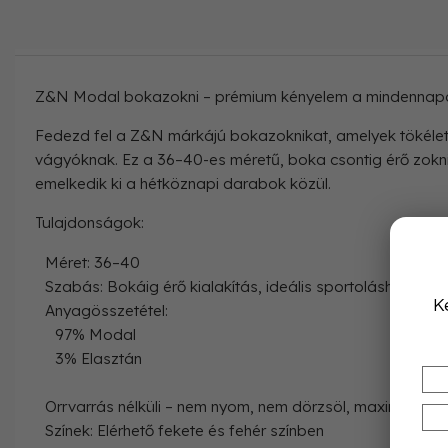
Z&N Modal bokazokni – prémium kényelem a mindennap
Fedezd fel a Z&N márkájú bokazoknikat, amelyek tökélete
vágyóknak. Ez a 36–40-es méretű, boka csontig érő zokni 
emelkedik ki a hétköznapi darabok közül.
Tulajdonságok:
Méret: 36–40
Szabás: Bokáig érő kialakítás, ideális sportoláshoz, mu
K
Anyagösszetétel:
97% Modal
3% Elasztán
Orrvarrás nélküli – nem nyom, nem dörzsöl, maximális kén
Színek: Elérhető fekete és fehér színben