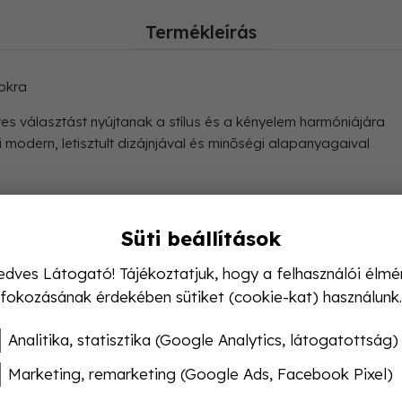
Termékleírás
okra
s választást nyújtanak a stílus és a kényelem harmóniájára
modern, letisztult dizájnjával és minőségi alapanyagaival
Süti beállítások
nkába vagy otthoni viseletre
edves Látogató! Tájékoztatjuk, hogy a felhasználói élmé
fokozásának érdekében sütiket (cookie-kat) használunk.
Analitika, statisztika (Google Analytics, látogatottság)
yelmet biztosít hosszabb viselet során is
Marketing, remarketing (Google Ads, Facebook Pixel)