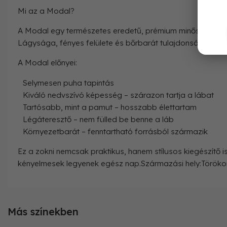
Mi az a Modal?
A Modal egy természetes eredetű, prémium minőségű szál
Lágysága, fényes felülete és bőrbarát tulajdonsága mia
A Modal előnyei:
Selymesen puha tapintás
Kiváló nedvszívó képesség – szárazon tartja a lábat
Tartósabb, mint a pamut – hosszabb élettartam
Légáteresztő – nem fülled be benne a láb
Környezetbarát – fenntartható forrásból származik
Ez a zokni nemcsak praktikus, hanem stílusos kiegészítő
kényelmesek legyenek egész nap.Származási hely:Töröko
Más színekben